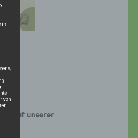
e
 in
mens,
ng
en
chte
r von
ten
ndet auf unserer
.
ische