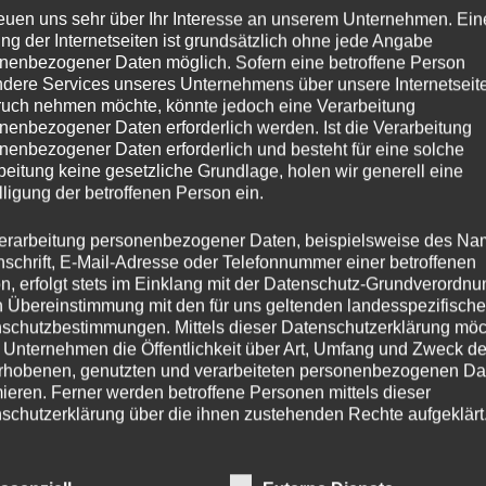
reuen uns sehr über Ihr Interesse an unserem Unternehmen. Ein
ng der Internetseiten ist grundsätzlich ohne jede Angabe
nenbezogener Daten möglich. Sofern eine betroffene Person
dere Services unseres Unternehmens über unsere Internetseite
uch nehmen möchte, könnte jedoch eine Verarbeitung
nenbezogener Daten erforderlich werden. Ist die Verarbeitung
nenbezogener Daten erforderlich und besteht für eine solche
beitung keine gesetzliche Grundlage, holen wir generell eine
lligung der betroffenen Person ein.
erarbeitung personenbezogener Daten, beispielsweise des Na
Facebook
nschrift, E-Mail-Adresse oder Telefonnummer einer betroffenen
n, erfolgt stets im Einklang mit der Datenschutz-Grundverordnu
n Übereinstimmung mit den für uns geltenden landesspezifisch
schutzbestimmungen. Mittels dieser Datenschutzerklärung mö
 Unternehmen die Öffentlichkeit über Art, Umfang und Zweck de
wir sind auf Facebook zu finden.
rhobenen, genutzten und verarbeiteten personenbezogenen Da
mieren. Ferner werden betroffene Personen mittels dieser
laden Ehrwald
“ in die Suche ein und la
schutzerklärung über die ihnen zustehenden Rechte aufgeklärt
Seite.)
aben als für die Verarbeitung Verantwortlicher zahlreiche techn
rganisatorische Maßnahmen umgesetzt, um einen möglichst